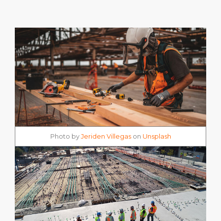
Photo by
Jeriden Villegas
on
Unsplash