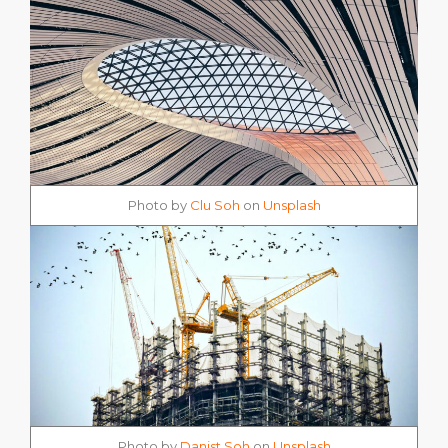
Photo by
Clu Soh
on
Unsplash
Photo by
Danist Soh
on
Unsplash