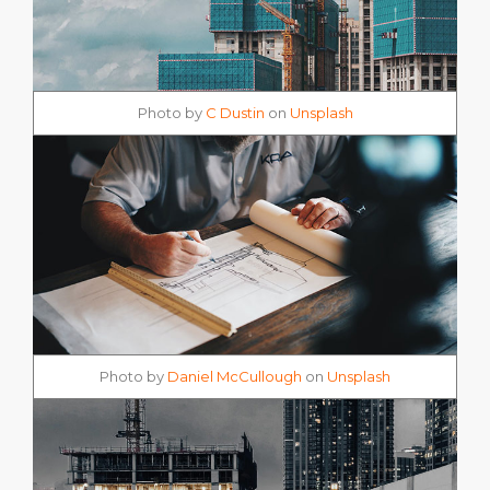
Photo by
C Dustin
on
Unsplash
Photo by
Daniel McCullough
on
Unsplash