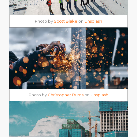
Photo by
Scott Blake
on
Unsplash
Photo by
Christopher Burns
on
Unsplash