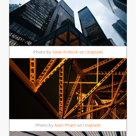
Photo by
Sean Pollock
on
Unsplash
Photo by
Alain Pham
on
Unsplash