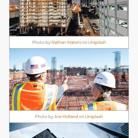
Photo by
Nathan Waters
on
Unsplash
Photo by
Joe Holland
on
Unsplash